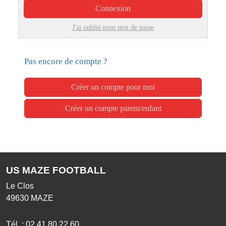
Connexion
J'ai oublié mon mot de passe
Pas encore de compte ?
Créer un compte pour moi
Créer un compte parent/enfant
US MAZE FOOTBALL
Le Clos
49630
MAZE
Tél. :
02 41 80 22 60